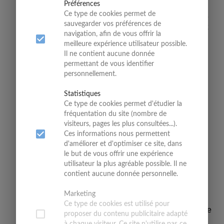
Préférences
1066,
 Guillaume le Conquérant, vainqueur de la 
Ce type de cookies permet de
bataille d’Hastings et descendant direct du duc de 
sauvegarder vos préférences de
Normandie, accède au trône d’Angleterre, mettant 
navigation, afin de vous offrir la
à nouveau un ennemi puissant aux portes de la 
meilleure expérience utilisateur possible.
France et… à quelques pas de Chaumont, à 
Il ne contient aucune donnée
Gisors.
permettant de vous identifier
er
1071,
 Philippe 1
 renforce les fortifications, en 
personnellement.
pierre, et modernise le château. Il sécurise 
également le bourg d’en haut en l’entourant d’une 
Statistiques
enceinte ;
Ce type de cookies permet d'étudier la
1167,
 Henri II Plantagenêt, roi d’Angleterre 
fréquentation du site (nombre de
incendie le village, lors d’une attaque de la 
visiteurs, pages les plus consultées...).
forteresse ; les villageois excédés reconstruisent 
Ces informations nous permettent
ce dernier au pied de la colline et le dote de 
d'améliorer et d'optimiser ce site, dans
remparts fermés par quatre portes ;
le but de vous offrir une expérience
1182,
 Philippe Auguste accorde à Chaumont des 
utilisateur la plus agréable possible. Il ne
franchises communales en raison de la fidélité du 
contient aucune donnée personnelle.
bourg au royaume de France ;
1204,
 la Normandie est rattachée au Royaume de 
Marketing
France, la forteresse devenue inutile se dégrade 
Ce type de cookies est utilisé pour
peu à peu, mais servit encore pendant la guerre de 
proposer du contenu publicitaire adapté
Cents Ans, durant laquelle Chaumont fut occupé 